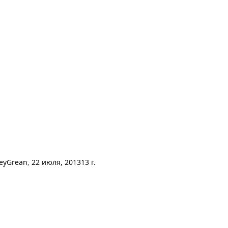
eyGrean
,
22 июля, 2013
13 г.