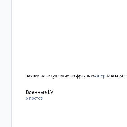
Заявки на вступление во фракцию
Автор
MADARA
,
Военные LV
Военные LV
6
постов