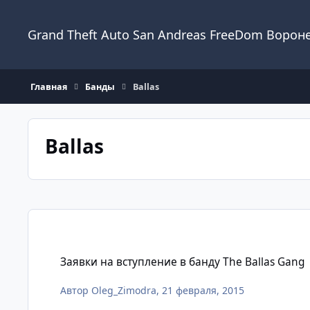
Перейти к содержанию
Grand Theft Auto San Andreas FreeDom Ворон
Главная
Банды
Ballas
Ballas
Заявки на вступление в банду The Ballas Gang
Заявки на вступление в банду The Ballas Gang
Автор
Oleg_Zimodra
,
21 февраля, 2015