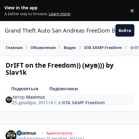
Перейти к содержанию
View in the app
×
Di
A better way to browse.
Learn more
.
Grand Theft Auto San Andreas FreeDom Воронеж
Войти
Главная
Объявления
Видео
GTA SAMP FreeDom
DrIF
DrIFT on the Freedom)) (мув))) by
Slav1k
Поделиться
Подписчики
Автор
Maximus
25 декабря, 2011
14 г.
в
GTA SAMP FreeDom
Author stats
Maximus
Администратор
Опубликовано
25 декабря, 2011
14 г.