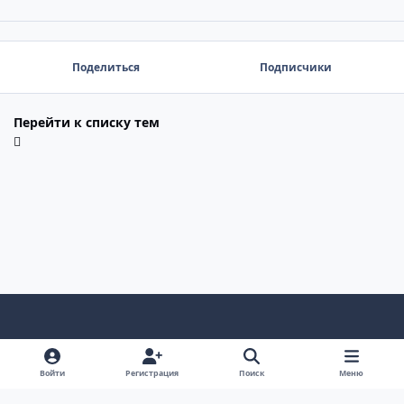
Поделиться
Подписчики
Перейти к списку тем
Светлый режим
Темный режим
Системные предпочтения
Войти
Регистрация
Поиск
Меню
Язык
Политика конфиденциальности
Cookie-файлы