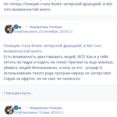
Но теперь Полиция стала более читерской фракцией, и без
того возможностей много.
Author stats
wex
Модераторы Полиции
Опубликовано
23 сентября, 2013
12 г.
Полиция стала более читерской фракцией, и без того
возможностей много.
Есть возможность арестовывать людей, ВСЁ! Как и у тебя
летать на гидре и ездить на танке! Причем ты еще можешь
убивать людей безнаказанно, а копу за это - штраф! А
использование такого рода програм ниразу не читерство!!
Сорри за оффтоп, но не смог не написать!
7 месяцев спустя...
Author stats
wex
Модераторы Полиции
Опубликовано
10 мая, 2014
12 г.