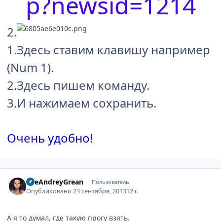
p?newsid=1214
2.
1.Здесь ставим клавишу например
(Num 1).
2.Здесь пишем команду.
3.И нажимаем сохранить.
Очень удобно!
Author stats
TheAndreyGrean
Пользователь
Опубликовано
23 сентября, 2013
12 г.
А я то думал, где такую прогу взять.