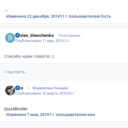
---
Изменено
22 декабря, 2014
11 г.
пользователем Гость
Author stats
Ruslan_Shevchenko
Пользователь
Опубликовано
11 мая, 2014
12 г.
Спасибо чувак помогло :)
1 год спустя...
Author stats
wex
Модераторы Полиции
Опубликовано
20 марта, 2016
10 г.
QuickBinder
Изменено
7 мая, 2019
7 г.
пользователем wex