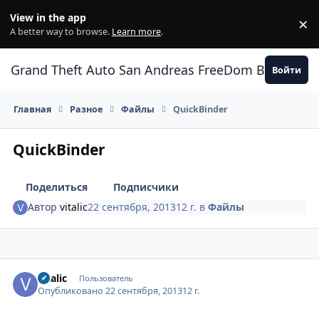
Перейти к содержанию
View in the app
×
Di
A better way to browse.
Learn more
.
Grand Theft Auto San Andreas FreeDom Воронеж
Войти
Главная
Разное
Файлы
QuickBinder
QuickBinder
Поделиться
Подписчики
Автор
vitalic
22 сентября, 2013
12 г.
в
Файлы
Author stats
vitalic
Пользователь
Опубликовано
22 сентября, 2013
12 г.