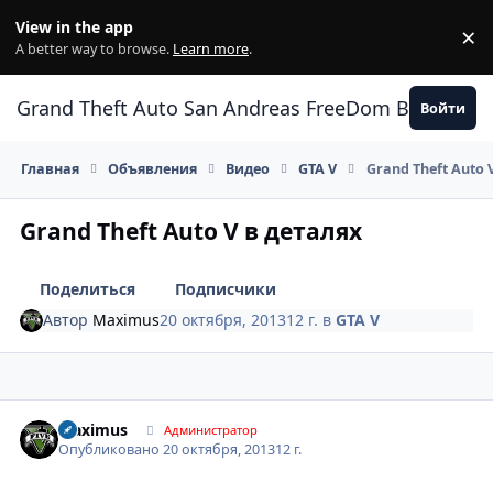
Перейти к содержанию
View in the app
×
Di
A better way to browse.
Learn more
.
Grand Theft Auto San Andreas FreeDom Воронеж
Войти
Главная
Объявления
Видео
GTA V
Grand Theft Auto 
Grand Theft Auto V в деталях
Поделиться
Подписчики
Автор
Maximus
20 октября, 2013
12 г.
в
GTA V
Author stats
Maximus
Администратор
Опубликовано
20 октября, 2013
12 г.