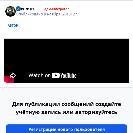
Author stats
Maximus
Администратор
Опубликовано
9 ноября, 2013
12 г.
АВТОР
Для публикации сообщений создайте
учётную запись или авторизуйтесь
Регистрация нового пользователя