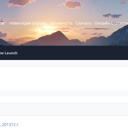
еж
Навигация форума
Активность
Скачать
Онлайн статист
ew Launch
, 2013
12 г.