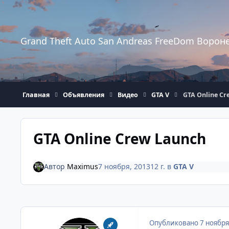
Перейти к содержанию
Grand Theft Auto San Andreas FreeDom Ворон
Главная
Объявления
Видео
GTA V
GTA Online Cr
GTA Online Crew Launch
Автор
Maximus
7 ноября, 2013
12 г.
в
GTA V
Опубликовано
7 ноября