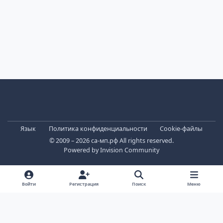
Светлый режим
Темный режим
Системные предпочтения
Язык
Политика конфиденциальности
Cookie-файлы
© 2009 – 2026 са-мп.рф All rights reserved.
Powered by
Invision Community
Войти
Регистрация
Поиск
Меню