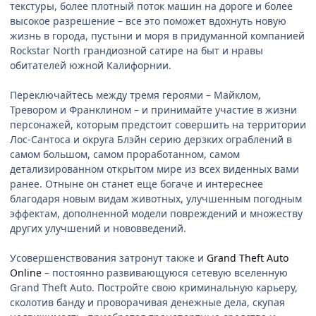
текстуры, более плотный поток машин на дороге и более
высокое разрешение – все это поможет вдохнуть новую
жизнь в города, пустыни и моря в придуманной компанией
Rockstar North грандиозной сатире на быт и нравы
обитателей южной Калифорнии.
Переключайтесь между тремя героями – Майклом,
Тревором и Франклином – и принимайте участие в жизни
персонажей, которым предстоит совершить на территории
Лос-Сантоса и округа Блэйн серию дерзких ограблений в
самом большом, самом проработанном, самом
детализированном открытом мире из всех виденных вами
ранее. Отныне он станет еще богаче и интереснее
благодаря новым видам животных, улучшенным погодным
эффектам, дополненной модели повреждений и множеству
других улучшений и нововведений.
Усовершенствования затронут также и
Grand Theft Auto
Online
– постоянно развивающуюся сетевую вселенную
Grand Theft Auto. Постройте свою криминальную карьеру,
сколотив банду и проворачивая денежные дела, скупая