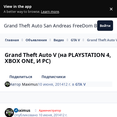
Перейти к содержанию
View in the app
×
Di
A better way to browse.
Learn more
.
Grand Theft Auto San Andreas FreeDom Воронеж
Войти
Главная
Объявления
Видео
GTA V
Grand Theft Auto 
Grand Theft Auto V (на PLAYSTATION 4,
XBOX ONE, И PC)
Поделиться
Подписчики
Автор
Maximus
10 июня, 2014
12 г.
в
GTA V
Author stats
Maximus
Администратор
Опубликовано
10 июня, 2014
12 г.