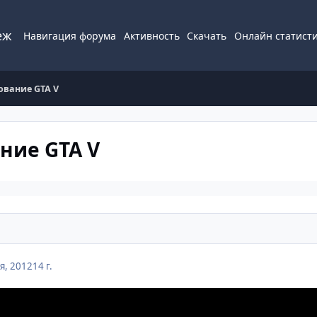
еж
Навигация форума
Активность
Скачать
Онлайн статист
ование GTA V
ние GTA V
я, 2012
14 г.