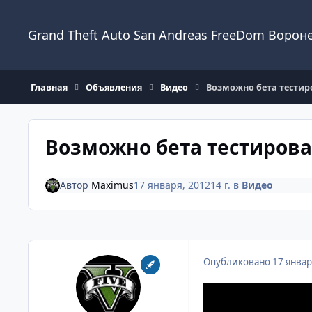
Перейти к содержанию
Grand Theft Auto San Andreas FreeDom Ворон
Главная
Объявления
Видео
Возможно бета тестир
Возможно бета тестирова
Автор
Maximus
17 января, 2012
14 г.
в
Видео
Опубликовано
17 январ