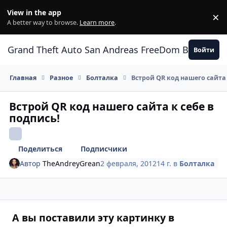
Перейти к содержанию
View in the app
×
Di
A better way to browse.
Learn more
.
Grand Theft Auto San Andreas FreeDom Воронеж
Войти
Главная
Разное
Болталка
Встрой QR код нашего сайта 
Встрой QR код нашего сайта к себе в
подпись!
Поделиться
Подписчики
Автор
TheAndreyGrean
2 февраля, 2012
14 г.
в
Болталка
А вы поставили эту картинку в