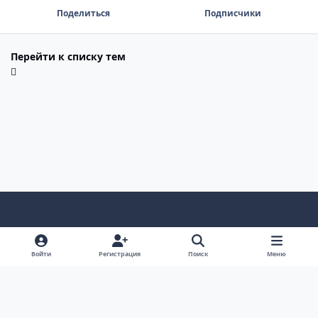
Поделиться
Подписчики
Перейти к списку тем
Светлый режим
Темный режим
Системные предпочтения
Войти
Регистрация
Поиск
Меню
Язык
Политика конфиденциальности
Cookie-файлы
© 2009 – 2026 са-мп.рф All rights reserved.
Powered by
Invision Community