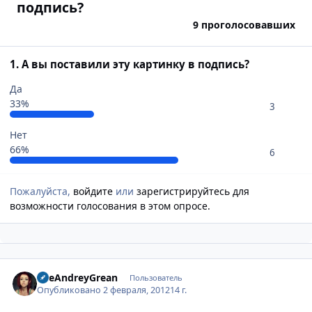
подпись?
9 проголосовавших
1. А вы поставили эту картинку в подпись?
Да
33%
3
Нет
66%
6
Пожалуйста,
войдите
или
зарегистрируйтесь
для
возможности голосования в этом опросе.
Author stats
TheAndreyGrean
Пользователь
Опубликовано
2 февраля, 2012
14 г.