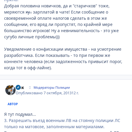
Добрая половина новичков, да и "старичков" тоже,
меряются
ху..
зарплатой в чате! Если сообщение о
своевременной оплате налогов сделать в этом же
сообщении, его вряд ли пропустят, по крайней мере
большинство игроков! Ну а невнимательность - это уже
сугубо личные проблемы)))
Уведомление о конфискации имущества - на усмотрение
разработчика. Если показывать - то при первом же
коннекте человека (если задолженность привысит порог,
когда тот в офф-лайне).
Author stats
wex
Модераторы Полиции
Опубликовано
7 октября, 2013
12 г.
АВТОР
Я тут подумал...
3. Разрешить въезд военным ЛВ на стоянку полиции ЛС
только на матовозе, заполненным материалами.