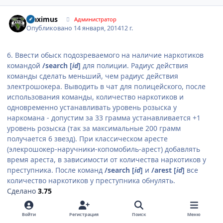
Author stats
Maximus
Администратор
Опубликовано
14 января, 2014
12 г.
6. Ввести обыск подозреваемого на наличие наркотиков
командой
/search [
id
]
для полиции. Радиус действия
команды сделать меньший, чем радиус действия
электрошокера. Выводить в чат для полицейского, после
использования команды, количество наркотиков и
одновременно устанавливать уровень розыска у
наркомана - допустим за 33 грамма устанавливается +1
уровень розыска (так за максимальные 200 грамм
получается 6 звезд). При классическом аресте
(элекрошокер-наручники-копомобиль-арест) добавлять
время ареста, в зависимости от количества наркотиков у
преступника. После команд
/search [
id
]
и
/arest [
id
]
все
количество наркотиков у преступника обнулять.
Сделано
3.75
Войти
Регистрация
Поиск
Меню
3 месяца спустя...