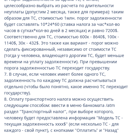
целесообразно выбрать из расчета по длительности
неуплаты (допустим 2 месяца, также для примера): таким
образом для ТС, стоимостью 1млн. порог задолженности
будет составлять 10*24*60 (ставка налога за час*кол-во
часов в сутках*кол-во дней в 2 месяцах) и равно 7200$.
Соответственно для ТС, стоимостью 600к - 8640$, 100к -
1140$, 30к - 432$. Это также как вариант - порог можно
сделать фиксированный, независимо от стоимости ТС
(тогда у человека, владеющего дорогим ТС, будет меньше
времени на уплату задолженности). При превышении
порога задолженностью ТС переходит государству.
7. В случае, если человек имеет более одного ТС,
задолженность по каждому ТС должна расчитываться
отдельно (чтобы было понятно, какое именно ТС переходит
государству).
8. Оплату транспортного налога можно осуществить
следующим способом: ввести в меню банкомата /atm
раздел "Транспортный налог", при выборе которого,
человеку будет предоставлена информация "Модель ТС -
текущая задолженность хххх$" (если несколько ТС - для
каждого - свой пункт), с кнопками "Оплатить" и "Назад"