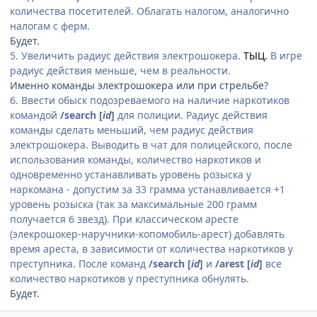
количества посетителей. Облагать налогом, аналогично
налогам с ферм.
Будет.
5. Увеличить радиус действия электрошокера.
ТЫЦ.
В игре
радиус действия меньше, чем в реальности.
Именно команды электрошокера или при стрельбе?
6. Ввести обыск подозреваемого на наличие наркотиков
командой
/search [
id
]
для полиции. Радиус действия
команды сделать меньший, чем радиус действия
электрошокера. Выводить в чат для полицейского, после
использования команды, количество наркотиков и
одновременно устанавливать уровень розыска у
наркомана - допустим за 33 грамма устанавливается +1
уровень розыска (так за максимальные 200 грамм
получается 6 звезд). При классическом аресте
(элекрошокер-наручники-копомобиль-арест) добавлять
время ареста, в зависимости от количества наркотиков у
преступника. После команд
/search [
id
]
и
/arest [
id
]
все
количество наркотиков у преступника обнулять.
Будет.