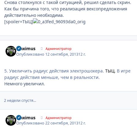
Снова столкнулся с такой ситуацией, решил сделать скрин.
Как бы причина того, что реализация вексопредложения
действительно необходима.
[spoiler=ТЫЦ]
Author stats
Maximus
Администратор
Опубликовано
12 сентября, 2013
12 г.
5. Увеличить радиус действия электрошокера.
ТЫЦ.
В игре
радиус действия меньше, чем в реальности.
Немного увеличил.
2 недели спустя...
Author stats
Maximus
Администратор
Опубликовано
22 сентября, 2013
12 г.