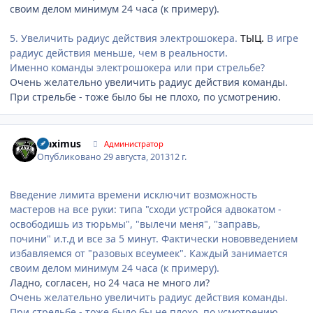
своим делом минимум 24 часа (к примеру).
5. Увеличить радиус действия электрошокера.
ТЫЦ.
В игре
радиус действия меньше, чем в реальности.
Именно команды электрошокера или при стрельбе?
Очень желательно увеличить радиус действия команды.
При стрельбе - тоже было бы не плохо, по усмотрению.
Author stats
Maximus
Администратор
Опубликовано
29 августа, 2013
12 г.
Введение лимита времени исключит возможность
мастеров на все руки: типа "сходи устройся адвокатом -
освободишь из тюрьмы", "вылечи меня", "заправь,
почини" и.т.д и все за 5 минут. Фактически нововведением
избавляемся от "разовых всеумеек". Каждый занимается
своим делом минимум 24 часа (к примеру).
Ладно, согласен, но 24 часа не много ли?
Очень желательно увеличить радиус действия команды.
При стрельбе - тоже было бы не плохо, по усмотрению.