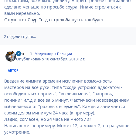
Посмотрим, возможно увеличу. А при стрельбе специально
сделано меньше по просьбе соура. Иначе стреляться с
вами нереально.
Ох уж этот Соур Тогда стрельба пусть как будет.
2 недели спустя...
Author stats
wex
Модераторы Полиции
Опубликовано
10 сентября, 2013
12 г.
АВТОР
Введение лимита времени исключит возможность
мастеров на все руки: типа "сходи устройся адвокатом -
освободишь из тюрьмы", "вылечи меня", "заправь,
почини" и.т.д и все за 5 минут. Фактически нововведением
избавляемся от "разовых всеумеек". Каждый занимается
своим делом минимум 24 часа (к примеру).
Ладно, согласен, но 24 часа не много ли?
Написал же - к примеру. Может 12, а может 2, на разумное
усмотрение.