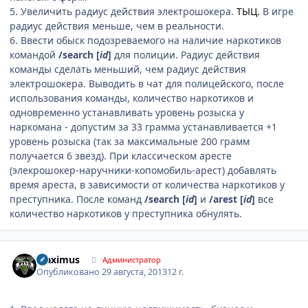
5. Увеличить радиус действия электрошокера.
ТЫЦ.
В игре
радиус действия меньше, чем в реальности.
6. Ввести обыск подозреваемого на наличие наркотиков
командой
/search [
id
]
для полиции. Радиус действия
команды сделать меньший, чем радиус действия
электрошокера. Выводить в чат для полицейского, после
использования команды, количество наркотиков и
одновременно устанавливать уровень розыска у
наркомана - допустим за 33 грамма устанавливается +1
уровень розыска (так за максимальные 200 грамм
получается 6 звезд). При классическом аресте
(элекрошокер-наручники-копомобиль-арест) добавлять
время ареста, в зависимости от количества наркотиков у
преступника. После команд
/search [
id
]
и
/arest [
id
]
все
количество наркотиков у преступника обнулять.
Author stats
Maximus
Администратор
Опубликовано
29 августа, 2013
12 г.