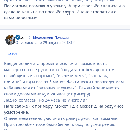
Посмотрим, возможно увеличу. А при стрельбе специально
сделано меньше по просьбе соура. Иначе стреляться с
вами нереально.
Author stats
wex
Модераторы Полиции
Опубликовано
29 августа, 2013
12 г.
АВТОР
Введение лимита времени исключит возможность
мастеров на все руки: типа "сходи устройся адвокатом -
освободишь из тюрьмы", "вылечи меня", "заправь,
почини" и.т.д и все за 5 минут. Фактически нововведением
избавляемся от "разовых всеумеек". Каждый занимается
своим делом минимум 24 часа (к примеру).
Ладно, согласен, но 24 часа не много ли?
Написал же - к примеру. Может 12, а может 2, на разумное
усмотрение.
Очень желательно увеличить радиус действия команды.
При стрельбе - тоже было бы не плохо, по усмотрению.