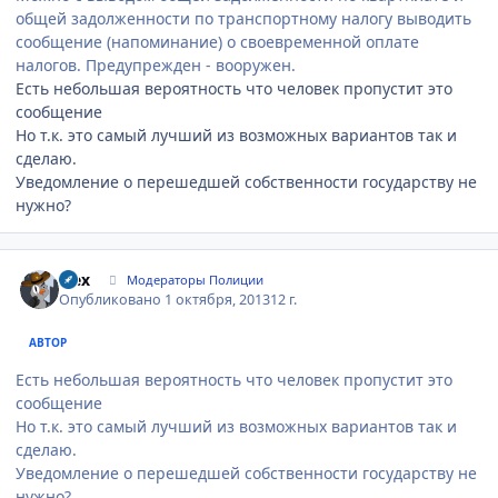
общей задолженности по транспортному налогу выводить
сообщение (напоминание) о своевременной оплате
налогов. Предупрежден - вооружен.
Есть небольшая вероятность что человек пропустит это
сообщение
Но т.к. это самый лучший из возможных вариантов так и
сделаю.
Уведомление о перешедшей собственности государству не
нужно?
Author stats
wex
Модераторы Полиции
Опубликовано
1 октября, 2013
12 г.
АВТОР
Есть небольшая вероятность что человек пропустит это
сообщение
Но т.к. это самый лучший из возможных вариантов так и
сделаю.
Уведомление о перешедшей собственности государству не
нужно?