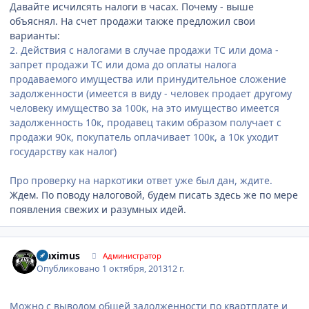
Давайте исчилсять налоги в часах. Почему - выше
объяснял. На счет продажи также предложил свои
варианты:
2. Действия с налогами в случае продажи ТС или дома -
запрет продажи ТС или дома до оплаты налога
продаваемого имущества или принудительное сложение
задолженности (имеется в виду - человек продает другому
человеку имущество за 100к, на это имущество имеется
задолженность 10к, продавец таким образом получает с
продажи 90к, покупатель оплачивает 100к, а 10к уходит
государству как налог)
Про проверку на наркотики ответ уже был дан, ждите.
Ждем. По поводу налоговой, будем писать здесь же по мере
появления свежих и разумных идей.
Author stats
Maximus
Администратор
Опубликовано
1 октября, 2013
12 г.
Можно с выводом общей задолженности по квартплате и