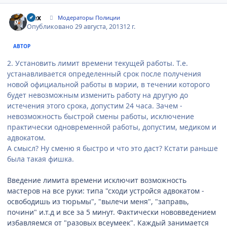
Author stats
wex
Модераторы Полиции
Опубликовано
29 августа, 2013
12 г.
АВТОР
2. Установить лимит времени текущей работы. Т.е.
устанавливается определенный срок после получения
новой официальной работы в мэрии, в течении которого
будет невозможным изменить работу на другую до
истечения этого срока, допустим 24 часа. Зачем -
невозможность быстрой смены работы, исключение
практически одновременной работы, допустим, медиком и
адвокатом.
А смысл? Ну сменю я быстро и что это даст? Кстати раньше
была такая фишка.
Введение лимита времени исключит возможность
мастеров на все руки: типа "сходи устройся адвокатом -
освободишь из тюрьмы", "вылечи меня", "заправь,
почини" и.т.д и все за 5 минут. Фактически нововведением
избавляемся от "разовых всеумеек". Каждый занимается