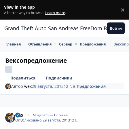
Перейти к содержанию
View in the app
×
Di
A better way to browse.
Learn more
.
Grand Theft Auto San Andreas FreeDom Воронеж
Войти
Главная
Объявления
Сервер
Предложения
Вексоп
Вексопредложение
Поделиться
Подписчики
Автор
wex
29 августа, 2013
12 г.
в
Предложения
Author stats
wex
Модераторы Полиции
Опубликовано
29 августа, 2013
12 г.