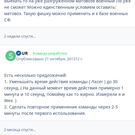
Выехать то на уже разгруженном матовозе военный ЛВ уже
не сможет Можно единственным условием оставить:
матовоз. Такую фишку можно применить и к базе военных
СФ.
2 недели спустя...
Author stats
SOUR
Команда разработки
Опубликовано
21 октября, 2013
12 г.
Есть несколько предложений:
1. Уменьшить время действия команды ( /tazer ) до 30
секунд. ( На данный момент время действия примерно 1
минута и 10 секунд, помойму как то жирно. Измеряли я и
Wex. )
2. Сделать повторное применение команды через 2-5
минуты после первого использования.
2 месяца спустя...