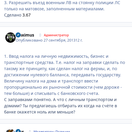
3. Разрешить въезд военным ЛВ на стоянку полиции ЛС
только на матовозе, заполненным материалами.
Сделано
3.67
Author stats
Maximus
Администратор
Опубликовано
27 сентября, 2013
12 г.
1. Ввод налога на личную недвижимость, бизнес и
транспортные средства. Т.е. налог на заправки сделать по
такому же принципу, как сделан налог на фермы, и, по
достижении нулевого балланса, передавать государству.
Величину налога на дома и транспорт ввести
пропорционально их рыночной стоимости (чем дороже -
тем больше) и списывать с банковского счета.
С заправками понятно. А что с личным транспортом и
домами? Ты предлагаешь отбирать их когда на счёте в
банке окажется ноль или меньше?
Author stats
wex
Модераторы Полиции