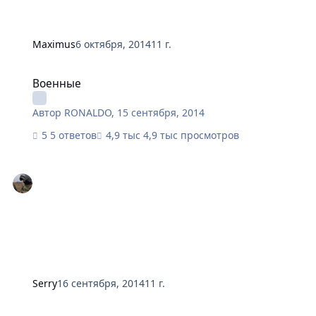
Maximus
6 октября, 2014
11 г.
Военные
Военные
Автор
RONALDO
,
15 сентября, 2014
5 ответов
4,9 тыс просмотров
Serry
16 сентября, 2014
11 г.
Доход