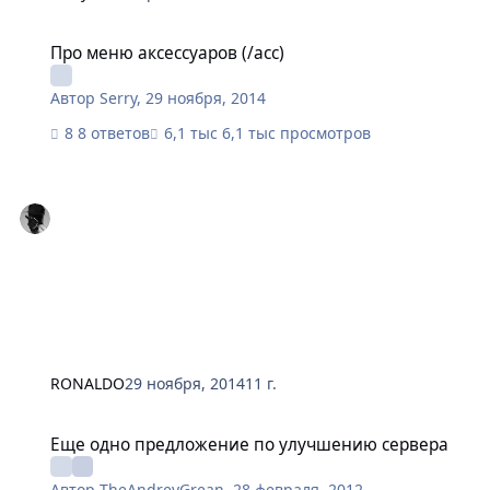
Про меню аксессуаров (/acc)
Про меню аксессуаров (/acc)
Автор
Serry
,
29 ноября, 2014
8 ответов
6,1 тыс просмотров
RONALDO
29 ноября, 2014
11 г.
Еще одно предложение по улучшению сервера
Еще одно предложение по улучшению сервера
Автор
TheAndreyGrean
,
28 февраля, 2012