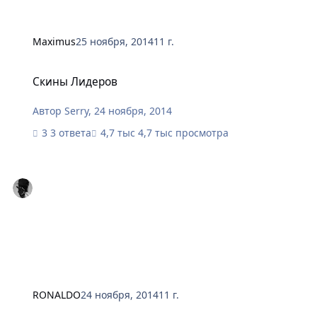
Maximus
25 ноября, 2014
11 г.
Скины Лидеров
Скины Лидеров
Автор
Serry
,
24 ноября, 2014
3 ответа
4,7 тыс просмотра
RONALDO
24 ноября, 2014
11 г.