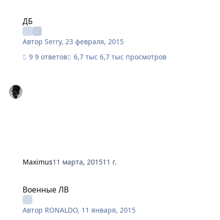
ДБ
ДБ
Автор
Serry
,
23 февраля, 2015
9 ответов
6,7 тыс просмотров
Maximus
11 марта, 2015
11 г.
Военные ЛВ
Военные ЛВ
Автор
RONALDO
,
11 января, 2015