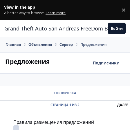
Перейти к содержанию
View in the app
×
Di
A better way to browse.
Learn more
.
Grand Theft Auto San Andreas FreeDom Воронеж
Войти
Главная
Объявления
Сервер
Предложения
Предложения
Подписчики
СОРТИРОВКА
П
СТРАНИЦА 1 ИЗ 2
ДАЛЕЕ
Правила размещения предложений
Правила размещения предложений