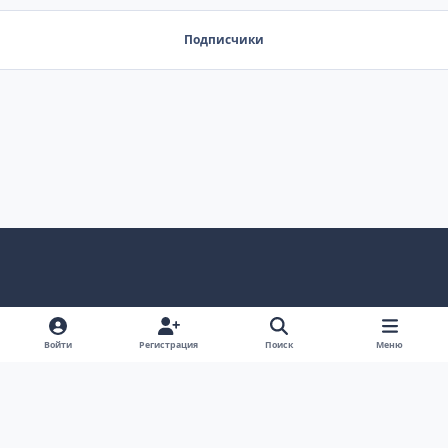
Подписчики
Светлый режим
Темный режим
Системные предпочтения
Язык
Политика конфиденциальности
Cookie-файлы
Войти
Регистрация
Поиск
Меню
RSS
© 2009 – 2026 са-мп.рф All rights reserved.
Powered by
Invision Community