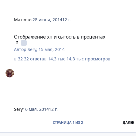
Maximus
28 июня, 2014
12 г.
Отображение хп и сытость в процентах.
Отображение хп и сытость в процентах.
2
Автор
Sery
,
15 мая, 2014
32 ответа
14,3 тыс просмотров
Sery
16 мая, 2014
12 г.
П
СТРАНИЦА 1 ИЗ 2
ДАЛЕЕ