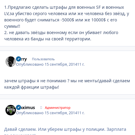
1.Предлагаю сделать штрафы для военных SF и военных
LV,за убиство серого человека или же человека без звёзд, у
военного будет сниматься -5000$ или же 10000$ с его
суммы!!
2. не давать звёзды военному если он убивает любого
человека из банды на своей территории.
Author stats
Serry
Пользователь
Опубликовано
15 сентября, 2014
11 г.
зачем штрафы я не понимаю ? мы не менты!давай сделаем
каждой фракции штрафы!
Author stats
Maximus
Администратор
Опубликовано
15 сентября, 2014
11 г.
Давай сделаем. Или уберем штрафы у полиции. Зарплата