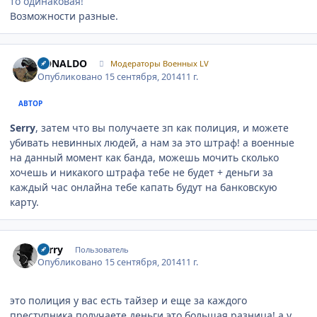
то одинаковая!
Возможности разные.
Author stats
RONALDO
Модераторы Военных LV
Опубликовано
15 сентября, 2014
11 г.
АВТОР
Serry
, затем что вы получаете зп как полиция, и можете
убивать невинных людей, а нам за это штраф! а военные
на данный момент как банда, можешь мочить сколько
хочешь и никакого штрафа тебе не будет + деньги за
каждый час онлайна тебе капать будут на банковскую
карту.
Author stats
Serry
Пользователь
Опубликовано
15 сентября, 2014
11 г.
это полиция у вас есть тайзер и еще за каждого
преступника получаете деньги это большая разница! а у