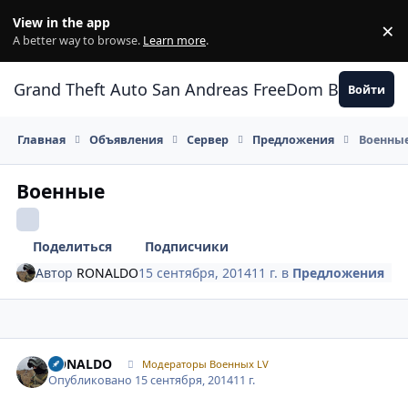
Перейти к содержанию
View in the app
×
Di
A better way to browse.
Learn more
.
Grand Theft Auto San Andreas FreeDom Воронеж
Войти
Главная
Объявления
Сервер
Предложения
Военны
Военные
Поделиться
Подписчики
Автор
RONALDO
15 сентября, 2014
11 г.
в
Предложения
Author stats
RONALDO
Модераторы Военных LV
Опубликовано
15 сентября, 2014
11 г.