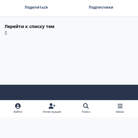
Поделиться
Подписчики
Перейти к списку тем
Светлый режим
Темный режим
Системные предпочтения
Войти
Регистрация
Поиск
Меню
Язык
Политика конфиденциальности
Cookie-файлы
© 2009 – 2026 са-мп.рф All rights reserved.
Powered by
Invision Community