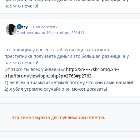
нас что нечего!
Author stats
Serry
Пользователь
Опубликовано
16 сентября, 2014
11 г.
это полиция у вас есть тайзер и еще за каждого
преступника получаете деньги это большая разница! а у
нас что нечего!
От этого ты всех убиваешь?
http://xn----7sb1bmg.xn--
p1ai/forum/viewtopic.php?p=2763#p2763
1) не всех а только азцетиков потому что они сами начали!
2) я убил утромпо случайно он может доказать!
Эта тема закрыта для публикации ответов.