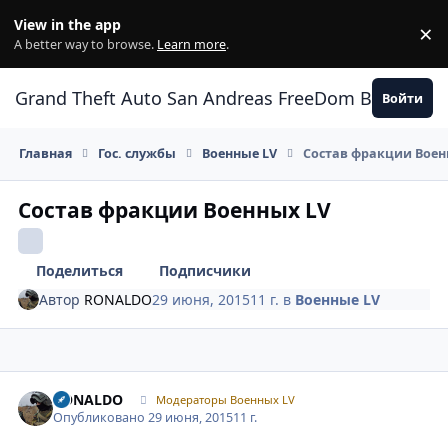
Перейти к содержанию
View in the app
×
Di
A better way to browse.
Learn more
.
Grand Theft Auto San Andreas FreeDom Воронеж
Войти
Главная
Гос. службы
Военные LV
Состав фракции Воен
Состав фракции Военных LV
Поделиться
Подписчики
Автор
RONALDO
29 июня, 2015
11 г.
в
Военные LV
Author stats
RONALDO
Модераторы Военных LV
Опубликовано
29 июня, 2015
11 г.